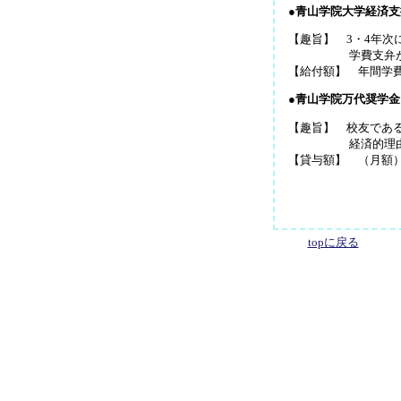
●青山学院大学経済
【趣旨】 3・4年次
学費支弁が困
【給付額】 
●青山学院万代奨学金
【趣旨】 校友であ
経済的理由によ
【貸与額】 （月額）6
topに戻る