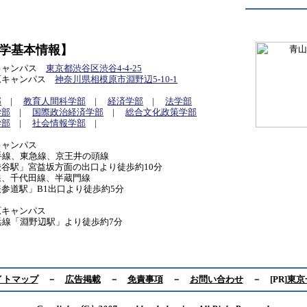
学基本情報】
キャンパス
東京都渋谷区渋谷4-4-25
原キャンパス
神奈川県相模原市淵野辺5-10-1
部
|
教育人間科学部
|
経済学部
|
法学部
学部
|
国際政治経済学部
|
総合文化政策学部
学部
|
社会情報学部
|
キャンパス
手線、東急線、京王井の頭線
谷駅」宮益坂方面の出口より徒歩約10分
線、千代田線、半蔵門線
参道駅」B1出口より徒歩約5分
原キャンパス
浜線「淵野辺駅」より徒歩約7分
イトマップ
－
広告掲載
－
免責事項
－
お問い合わせ
－ [PR]
東京