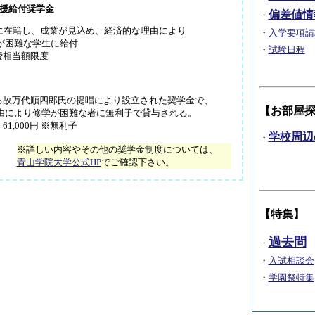
支援給付奨学金
偏差値情
・
に在籍し、成業が見込め、経済的な理由により
・
入学要項請
難な学生に給付
・
試験日程
年間学費相当額限度
る故万代順四郎氏の提唱により設立された奨学金で、
【お部屋
り修学が困難な者に無利子で貸与される。
1,000円 ※無利子
学校周辺
・
※詳しい内容やその他の奨学金制度については、
青山学院大学公式HP
でご確認下さい。
【特集】
過去問
・
・
入試相談会
・
学園祭特集