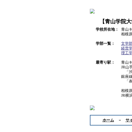
【青山学院大
学校所在地：
青山
相模
学部一覧：
文学
経営
理工
最寄り駅：
青山
JR山
「渋
銀座
「表
相模
JR横
ホーム
－
サ