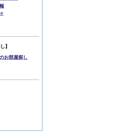
報
求
探し】
のお部屋探し