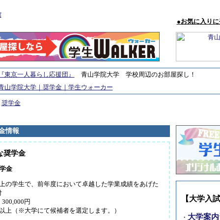
●お気に入りに
『東京一人暮らし応援団』
青山学院大学 学校周辺のお部屋探し！
青山学院大学｜奨学金｜学生ウォーカー
>
奨学金
金情報
な奨学金
学金
以上の学生で、前年度において卓越した学業成績をあげた
付
【大学入
0,000円
次以上（※大学にて候補者を選定します。）
大学案内
・